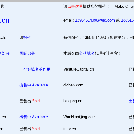
售!
请
点击这里
提供您的报价！
Make Offer
.cn
email:
13904514090@qq.com
或
18851
 for sale!
请
报价
！
短信询价：13904514090（短信平台，
内部分
国际部分
本域名由
名动域名
代理转让事宜！
一个好域名的作用
VentureCapital.cn
已
出售中
Available
dichan.com
已
已售出
Sold
bingang.cn
出
m.cn
出售中
Available
WanNianQing.com
已
cn
已售出
Sold
infor.cn
已