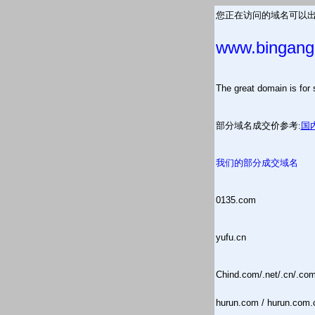
您正在访问的域名可以出
www.bingang
The great domain is
部分域名成交价参考:
国
我们的部分成交域名
0135.com
yufu.cn
Chind.com/.net/.cn/.co
hurun.com / hurun.com.