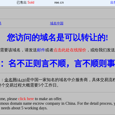
已售出
Sold
ree.cn
出
易
域名中国
您访问的域名是可以转让的!
需要该域名，请发送
邮件
或者
点击此处在线报价
，或给我们发送
：名不正则言不顺，言不顺则事
易：
金名网(4.cn)
是中国一家知名的域名中介服务商，具体交易流
个交易过程大概需要5个工作日。
ame, please
click here
to make an offer.
famous domain name escrow company in China. For the detail process,
 needs about 5 working days.