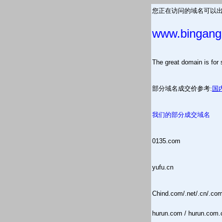
您正在访问的域名可以出
www.bingang
The great domain is
部分域名成交价参考:
国
我们的部分成交域名
0135.com
yufu.cn
Chind.com/.net/.cn/.co
hurun.com / hurun.com.