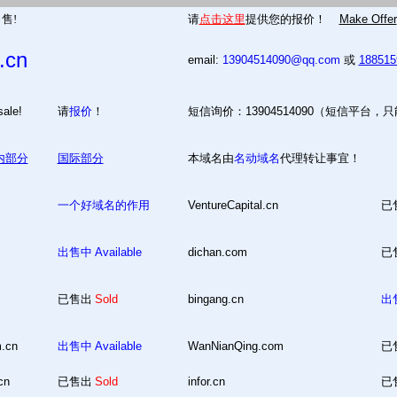
售!
请
点击这里
提供您的报价！
Make Offer
.cn
email:
13904514090@qq.com
或
18851
 for sale!
请
报价
！
短信询价：13904514090（短信平台，
内部分
国际部分
本域名由
名动域名
代理转让事宜！
一个好域名的作用
VentureCapital.cn
已
出售中
Available
dichan.com
已
已售出
Sold
bingang.cn
出
m.cn
出售中
Available
WanNianQing.com
已
cn
已售出
Sold
infor.cn
已