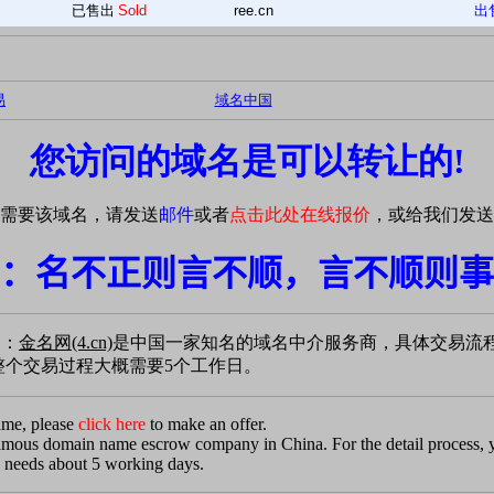
已售出
Sold
ree.cn
出
易
域名中国
您访问的域名是可以转让的!
需要该域名，请发送
邮件
或者
点击此处在线报价
，或给我们发送
：名不正则言不顺，言不顺则事
易：
金名网(4.cn)
是中国一家知名的域名中介服务商，具体交易流
个交易过程大概需要5个工作日。
ame, please
click here
to make an offer.
famous domain name escrow company in China. For the detail process,
 needs about 5 working days.