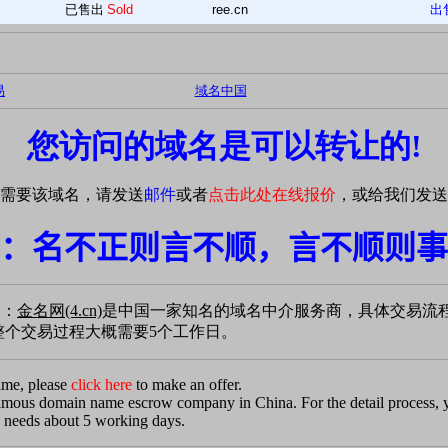
已售出
Sold
ree.cn
出
易
域名中国
您访问的域名是可以转让的!
需要该域名，请发送
邮件
或者
点击此处在线报价
，或给我们发送
：名不正则言不顺，言不顺则事
易：
金名网(4.cn)
是中国一家知名的域名中介服务商，具体交易流
个交易过程大概需要5个工作日。
ame, please
click here
to make an offer.
famous domain name escrow company in China. For the detail process,
 needs about 5 working days.