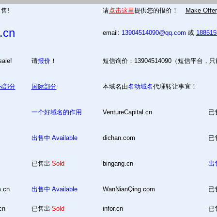
售!
请
点击这里
提供您的报价！
Make Offer
.cn
email:
13904514090@qq.com
或
18851
 for sale!
请
报价
！
短信询价：13904514090（短信平台，
内部分
国际部分
本域名由
名动域名
代理转让事宜！
一个好域名的作用
VentureCapital.cn
已
出售中
Available
dichan.com
已
已售出
Sold
bingang.cn
出
m.cn
出售中
Available
WanNianQing.com
已
cn
已售出
Sold
infor.cn
已