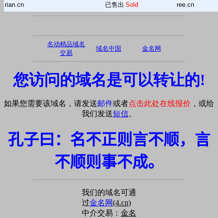
rian.cn
已售出
Sold
ree.cn
名动精品域名
域名中国
金名网
交易
您访问的域名是可以转让的!
如果您需要该域名，请发送
邮件
或者
点击此处在线报价
，或给
我们发送
短信
。
孔子曰：名不正则言不顺，言
不顺则事不成。
我们的域名可通
过
金名网
(4.cn)
中介交易：
金名