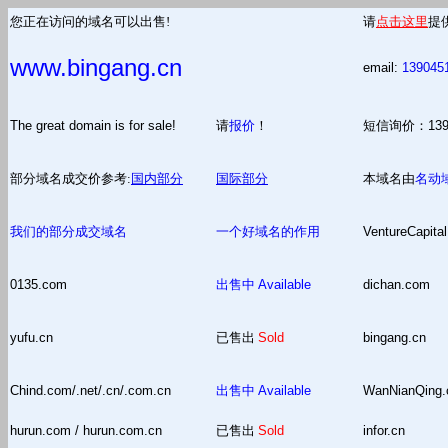
您正在访问的域名可以出售!
请
点击这里
提
www.bingang.cn
email:
139045
The great domain is for sale!
请
报价
！
短信询价：13
部分域名成交价参考:
国内部分
国际部分
本域名由
名动
我们的部分成交域名
一个好域名的作用
VentureCapital
0135.com
出售中
Available
dichan.com
yufu.cn
已售出
Sold
bingang.cn
Chind.com/.net/.cn/.com.cn
出售中
Available
WanNianQing
hurun.com / hurun.com.cn
已售出
Sold
infor.cn