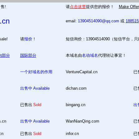
售!
请
点击这里
提供您的报价！
Make Offer
.cn
email:
13904514090@qq.com
或
18851
 for sale!
请
报价
！
短信询价：13904514090（短信平台，
内部分
国际部分
本域名由
名动域名
代理转让事宜！
一个好域名的作用
VentureCapital.cn
已
出售中
Available
dichan.com
已
已售出
Sold
bingang.cn
出
m.cn
出售中
Available
WanNianQing.com
已
cn
已售出
Sold
infor.cn
已