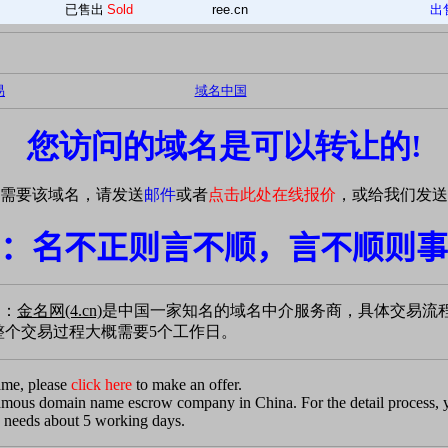
已售出
Sold
ree.cn
出
易
域名中国
您访问的域名是可以转让的!
需要该域名，请发送
邮件
或者
点击此处在线报价
，或给我们发送
：名不正则言不顺，言不顺则事
易：
金名网(4.cn)
是中国一家知名的域名中介服务商，具体交易流
个交易过程大概需要5个工作日。
ame, please
click here
to make an offer.
famous domain name escrow company in China. For the detail process,
 needs about 5 working days.