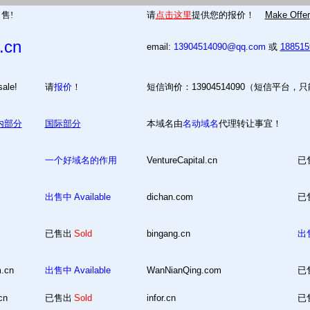
售!
请
点击这里
提供您的报价！
Make Offer
.cn
email:
13904514090@qq.com
或
18851
 for sale!
请
报价
！
短信询价：13904514090（短信平台，
内部分
国际部分
本域名由
名动域名
代理转让事宜！
一个好域名的作用
VentureCapital.cn
已
出售中
Available
dichan.com
已
已售出
Sold
bingang.cn
出
m.cn
出售中
Available
WanNianQing.com
已
cn
已售出
Sold
infor.cn
已