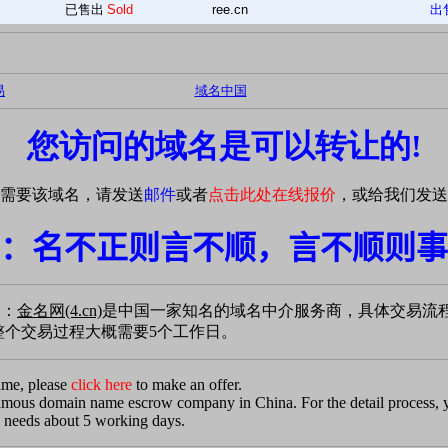
已售出
Sold
ree.cn
出
易
域名中国
您访问的域名是可以转让的!
需要该域名，请发送
邮件
或者
点击此处在线报价
，或给我们发送
：名不正则言不顺，言不顺则事
易：
金名网(4.cn)
是中国一家知名的域名中介服务商，具体交易流
个交易过程大概需要5个工作日。
ame, please
click here
to make an offer.
famous domain name escrow company in China. For the detail process,
 needs about 5 working days.